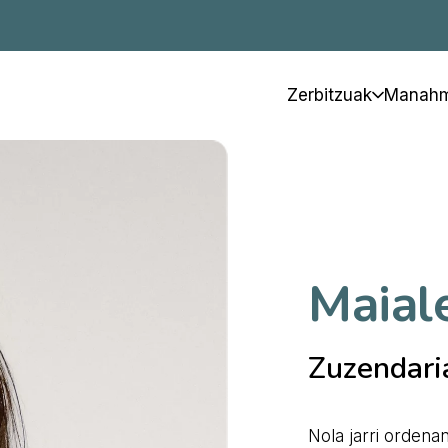
Zerbitzuak
Manahm
Maial
Zuzendaria
Nola jarri orden