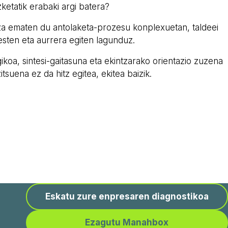
zketatik erabaki argi batera?
za ematen du antolaketa-prozesu konplexuetan, taldeei
esten eta aurrera egiten lagunduz.
ikoa, sintesi-gaitasuna eta ekintzarako orientazio zuzena
itsuena ez da hitz egitea, ekitea baizik.
Eskatu zure enpresaren diagnostikoa
Ezagutu Manahbox