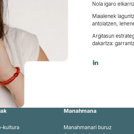
Nola igaro elkarri
Maialenek lagunt
antolatzen, lehen
Argitasun estrateg
dakartza: garrantz
uak
Manahmana
-kultura
Manahmanari buruz