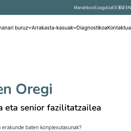
Manahbox
Ezagutza
ES
|
EU
|
EN
anari buruz
Arrakasta-kasuak
Diagnostikoa
Kontaktua
en Oregi
 eta senior fazilitatzailea
an erakunde baten konplexutasunak?