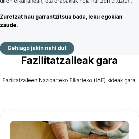
diren elkarlanean, eta erabakiak nola hartzen dituzten.
Zuretzat hau garrantzitsua bada, leku egokian
zaude.
Gehiago jakin nahi dut
Fazilitatzaileak gara
Fazilitatzaileen Nazioarteko Elkarteko (IAF) kideak gara.