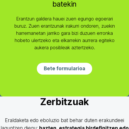
batekin
Erantzun galdera hauei zuen egungo egoerari
buruz. Zuen erantzunak irakurri ondoren, zuekin
harremanetan jarriko gara bizi duzuen erronka
hobeto ulertzeko eta elkarrekin aurrera egiteko
aukera posibleak aztertzeko.
Bete formularioa
Zerbitzuak
Eraldaketa edo eboluzio bat behar duten erakundeei
laguntzen diegu:
hazten, estrategia birdefinitzen edo