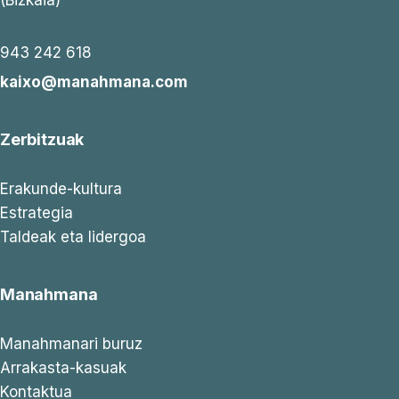
943 242 618
kaixo@manahmana.com
Zerbitzuak
Erakunde-kultura
Estrategia
Taldeak eta lidergoa
Manahmana
Manahmanari buruz
Arrakasta-kasuak
Kontaktua