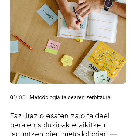
01
/ 03
Metodologia taldearen zerbitzura
Fazilitazio esaten zaio taldeei
beraien soluzioak eraikitzen
laguntzen dien metodologiari —