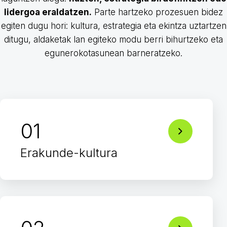
lidergoa eraldatzen.
Parte hartzeko prozesuen bidez
egiten dugu hori: kultura, estrategia eta ekintza uztartzen
ditugu, aldaketak lan egiteko modu berri bihurtzeko eta
egunerokotasunean barneratzeko.
01
Erakunde-kultura