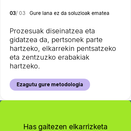
03
/ 03
Gure lana ez da soluzioak ematea
Prozesuak diseinatzea eta
gidatzea da, pertsonek parte
hartzeko, elkarrekin pentsatzeko
eta zentzuzko erabakiak
hartzeko.
Ezagutu gure metodologia
Has gaitezen elkarrizketa