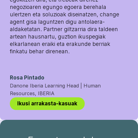
negozioaren egungo egoera berehala
ulertzen eta soluzioak diseinatzen, change
agent gisa laguntzen digu antolaera-
aldaketatan. Partner giltzarria dira taldeen
artean hausnartu, guztion ikuspegiak
elkarlanean eraiki eta erakunde berriak
finkatu behar direnean.
Rosa Pintado
Danone Iberia Learning Head | Human
Resources, IBERIA
Ikusi arrakasta-kasuak