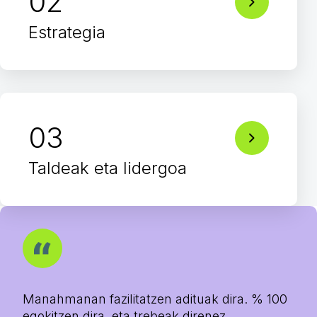
02
Estrategia
03
Taldeak eta lidergoa
Manahmanan fazilitatzen adituak dira. % 100
egokitzen dira, eta trebeak direnez