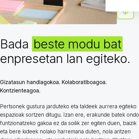
Bada
beste modu bat
enpresetan lan egiteko.
Gizatasun handiagokoa. Kolaboratiboagoa.
Kontzienteagoa.
Pertsonek gustura jarduteko eta taldeek aurrera egiteko
espazioak sortzen ditugu. Izan ere, erakunde batek ondo
funtzionatzeko gakoa ez da soilik zer egiten duen, baizik
eta bere kideek nolako harremana duten, nola aritzen