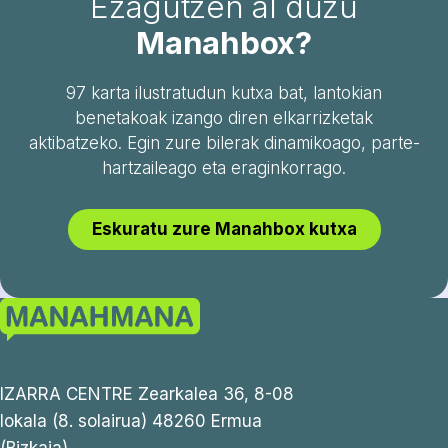
Ezagutzen al duzu
Manahbox?
97 karta ilustratudun kutxa bat, lantokian
benetakoak izango diren elkarrizketak
aktibatzeko. Egin zure bilerak dinamikoago, parte-
hartzaileago eta eraginkorrago.
Eskuratu zure Manahbox kutxa
IZARRA CENTRE Zearkalea 36, 8-08
lokala (8. solairua) 48260 Ermua
(Bizkaia)