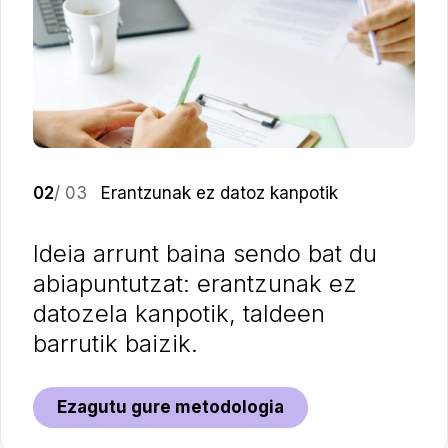
02
/ 03
Erantzunak ez datoz kanpotik
Ideia arrunt baina sendo bat du
abiapuntutzat: erantzunak ez
datozela kanpotik, taldeen
barrutik baizik.
Ezagutu gure metodologia