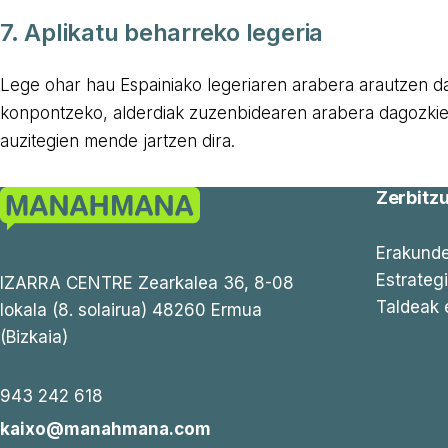
7. Aplikatu beharreko legeria
Lege ohar hau Espainiako legeriaren arabera arautzen d
konpontzeko, alderdiak zuzenbidearen arabera dagozkien
auzitegien mende jartzen dira.
Zerbitz
Erakunde
Estrateg
IZARRA CENTRE Zearkalea 36, 8-08
Taldeak 
lokala (8. solairua) 48260 Ermua
(Bizkaia)
943 242 618
kaixo@manahmana.com