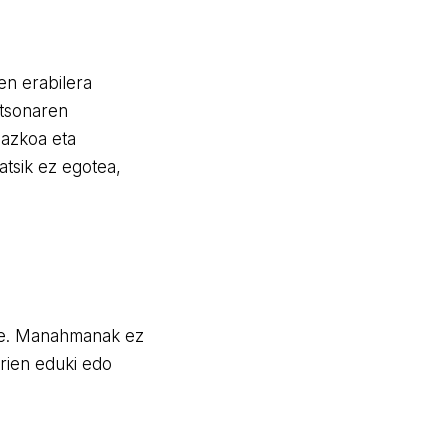
n erabilera
rtsonaren
iazkoa eta
atsik ez egotea,
ake. Manahmanak ez
rien eduki edo