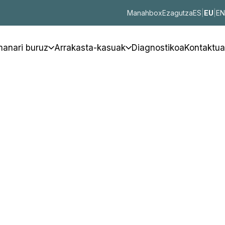
Manahbox
Ezagutza
ES
|
EU
|
EN
anari buruz
Arrakasta-kasuak
Diagnostikoa
Kontaktua