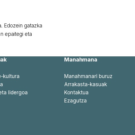
a. Edozein gatazka
 epaitegi eta
uak
Manahmana
-kultura
Manahmanari buruz
ia
Arrakasta-kasuak
eta lidergoa
Kontaktua
Ezagutza