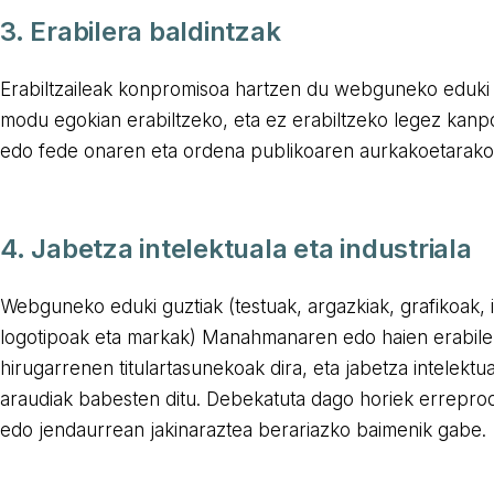
3. Erabilera baldintzak
Erabiltzaileak konpromisoa hartzen du webguneko eduki 
modu egokian erabiltzeko, eta ez erabiltzeko legez kanp
edo fede onaren eta ordena publikoaren aurkakoetarako
4. Jabetza intelektuala eta industriala
Webguneko eduki guztiak (testuak, argazkiak, grafikoak, i
logotipoak eta markak) Manahmanaren edo haien erabil
hirugarrenen titulartasunekoak dira, eta jabetza intelektua
araudiak babesten ditu. Debekatuta dago horiek errepro
edo jendaurrean jakinaraztea berariazko baimenik gabe.