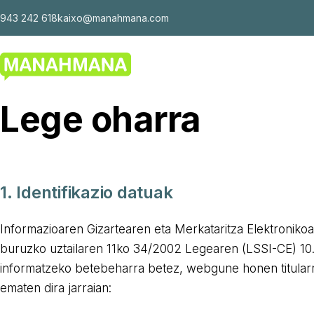
943 242 618
kaixo@manahmana.com
Lege oharra
1. Identifikazio datuak
Informazioaren Gizartearen eta Merkataritza Elektronikoa
buruzko uztailaren 11ko 34/2002 Legearen (LSSI-CE) 10. 
informatzeko betebeharra betez, webgune honen titular
ematen dira jarraian: