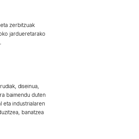
eta zerbitzuak
oko jardueretarako
.
rudiak, diseinua,
era baimendu duten
l eta industrialaren
duzitzea, banatzea