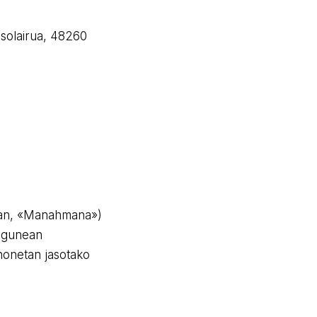
 solairua, 48260
ean, «Manahmana»)
ebgunean
 honetan jasotako