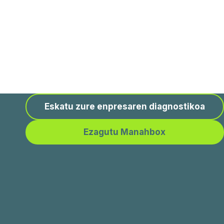
Eskatu zure enpresaren diagnostikoa
Ezagutu Manahbox