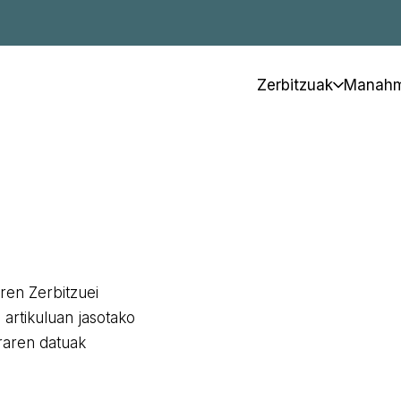
Zerbitzuak
Manahm
ren Zerbitzuei
artikuluan jasotako
raren datuak