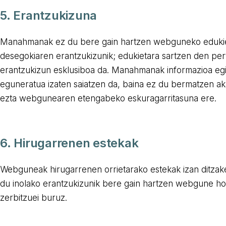
5. Erantzukizuna
Manahmanak ez du bere gain hartzen webguneko edukie
desegokiaren erantzukizunik; edukietara sartzen den pe
erantzukizun esklusiboa da. Manahmanak informazioa eg
eguneratua izaten saiatzen da, baina ez du bermatzen ak
ezta webgunearen etengabeko eskuragarritasuna ere.
6. Hirugarrenen estekak
Webguneak hirugarrenen orrietarako estekak izan ditz
du inolako erantzukizunik bere gain hartzen webgune ho
zerbitzuei buruz.