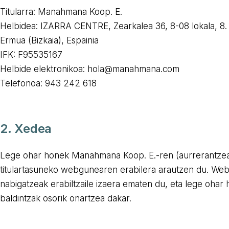
Titularra: Manahmana Koop. E.
Helbidea: IZARRA CENTRE, Zearkalea 36, 8-08 lokala, 8.
Ermua (Bizkaia), Espainia
IFK: F95535167
Helbide elektronikoa: hola@manahmana.com
Telefonoa: 943 242 618
2. Xedea
Lege ohar honek Manahmana Koop. E.-ren (aurrerantz
titulartasuneko webgunearen erabilera arautzen du. W
nabigatzeak erabiltzaile izaera ematen du, eta lege ohar
baldintzak osorik onartzea dakar.