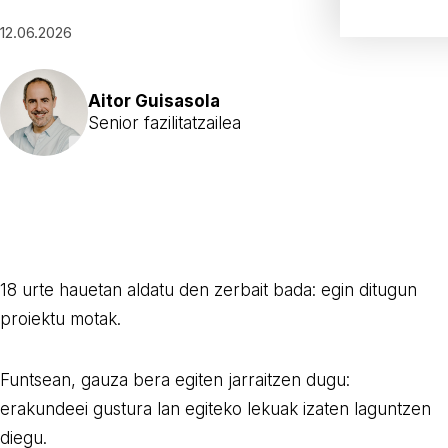
12.06.2026
Aitor Guisasola
Senior fazilitatzailea
18 urte hauetan aldatu den zerbait bada: egin ditugun
proiektu motak.
Funtsean, gauza bera egiten jarraitzen dugu:
erakundeei gustura lan egiteko lekuak izaten laguntzen
diegu.