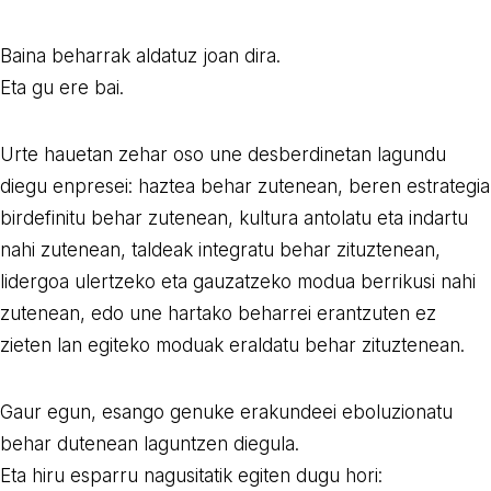
Baina beharrak aldatuz joan dira.
Eta gu ere bai.
Urte hauetan zehar oso une desberdinetan lagundu
diegu enpresei: haztea behar zutenean, beren estrategia
birdefinitu behar zutenean, kultura antolatu eta indartu
nahi zutenean, taldeak integratu behar zituztenean,
lidergoa ulertzeko eta gauzatzeko modua berrikusi nahi
zutenean, edo une hartako beharrei erantzuten ez
zieten lan egiteko moduak eraldatu behar zituztenean.
Gaur egun, esango genuke erakundeei eboluzionatu
behar dutenean laguntzen diegula.
Eta hiru esparru nagusitatik egiten dugu hori: