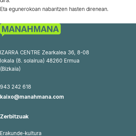
dira.
Eta egunerokoan nabaritzen hasten direnean.
IZARRA CENTRE Zearkalea 36, 8-08
lokala (8. solairua) 48260 Ermua
(Bizkaia)
943 242 618
kaixo@manahmana.com
Zerbitzuak
Erakunde-kultura