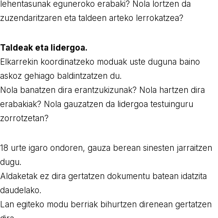
lehentasunak eguneroko erabaki? Nola lortzen da
zuzendaritzaren eta taldeen arteko lerrokatzea?
Taldeak eta lidergoa.
Elkarrekin koordinatzeko moduak uste duguna baino
askoz gehiago baldintzatzen du.
Nola banatzen dira erantzukizunak? Nola hartzen dira
erabakiak? Nola gauzatzen da lidergoa testuinguru
zorrotzetan?
18 urte igaro ondoren, gauza berean sinesten jarraitzen
dugu.
Aldaketak ez dira gertatzen dokumentu batean idatzita
daudelako.
Lan egiteko modu berriak bihurtzen direnean gertatzen