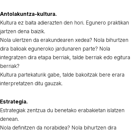
Antolakuntza-kultura.
Kultura ez baita adierazten den hori. Egunero praktikan
jartzen dena baizik.
Nola ulertzen da erakundearen xedea? Nola bihurtzen
dira balioak eguneroko jardunaren parte? Nola
integratzen dira etapa berriak, talde berriak edo egitura
berriak?
Kultura partekaturik gabe, talde bakoitzak bere erara
interpretatzen ditu gauzak.
Estrategia.
Estrategiak zentzua du benetako erabakietan islatzen
denean.
Nola definitzen da norabidea? Nola bihurtzen dira