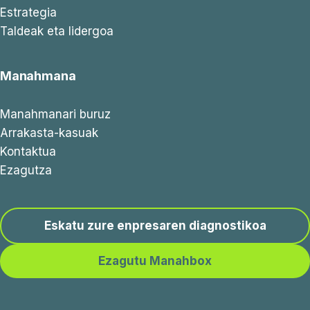
Estrategia
Taldeak eta lidergoa
Manahmana
Manahmanari buruz
Arrakasta-kasuak
Kontaktua
Ezagutza
Eskatu zure enpresaren diagnostikoa
Ezagutu Manahbox