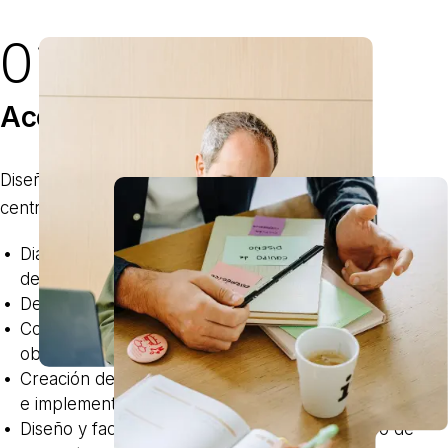
02
Acciones
Diseñamos y facilitamos un proceso participativo
centrado en la cultura, que incluyó:
Diagnóstico cultural de partida, integrando las culturas
de origen
Definición colaborativa de la cultura deseada
Concreción de valores en comportamientos
observables
Creación de un equipo interdepartamental de diseño
e implementación
Diseño y facilitación de dinámicas con el equipo de