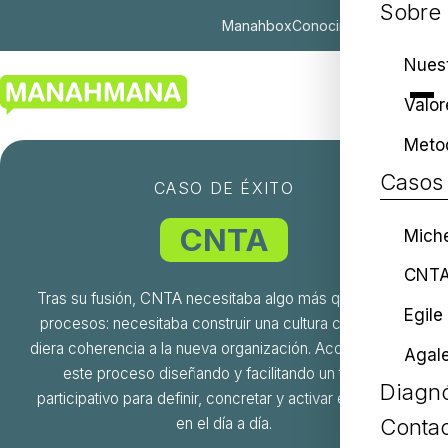
Sobre
Manahbox
Conocimiento
ES
|
EU
|
EN
Nuest
Valor
Meto
Casos 
CASO DE ÉXITO
CNTA
Miche
CNT
Tras su fusión, CNTA necesitaba algo más que integrar
Egile
procesos: necesitaba construir una cultura común que
diera coherencia a la nueva organización. Acompañamos
Agal
este proceso diseñando y facilitando un trabajo
Diagnó
participativo para definir, concretar y activar esa cultura
en el día a día.
Conta